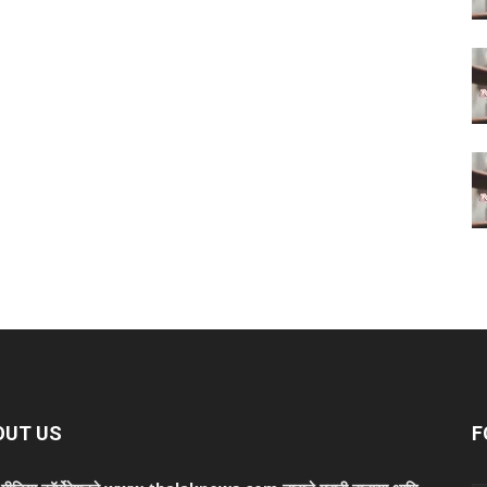
OUT US
F