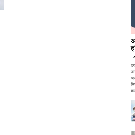
आ
इ
T
दर
जात
अप
सि
कर