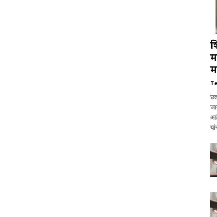
श
म
म
T
छत
जाग
आह
या