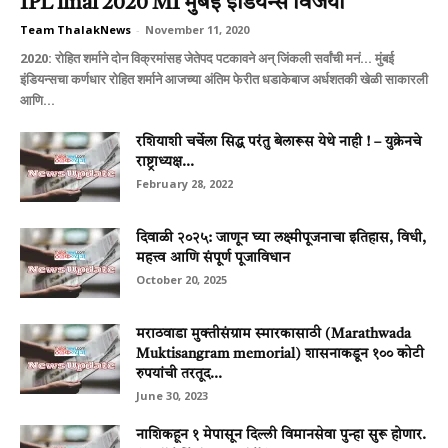
IPL final 2020 MI मुंबई इंडियन्स विजयी
Team ThalakNews
-
November 11, 2020
2020: रोहित शर्माने दोन विक्रमांसह जेतेपद पटकावने अन् जिंकली सर्वांची मनं... मुंबई
इंडियन्सचा कर्णधार रोहित शर्माने आजच्या अंतिम फेरीत धडाकेबाज अर्धशतकी खेळी साकारली
आणि...
रशियाशी चर्चेला सिद्ध परंतु बेलारूस येथे नाही ! – युक्रेनचे
राष्ट्राध्यक्ष...
February 28, 2022
दिवाळी २०२५: जाणून घ्या लक्ष्मीपूजनाचा इतिहास, विधी,
महत्त्व आणि संपूर्ण पूजाविधान
October 20, 2025
मराठवाडा मुक्‍तीसंग्राम स्‍मारकासाठी (Marathwada
Muktisangram memorial) शासनाकडून १०० कोटी
रुपयांची तरतूद...
June 30, 2023
नाशिकहून १ मेपासून दिल्ली विमानसेवा पुन्हा सुरू होणार.