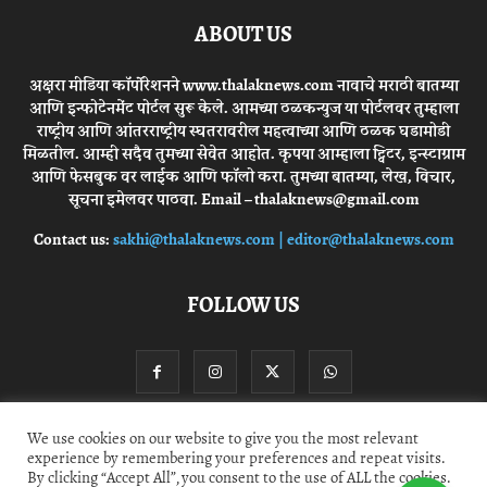
ABOUT US
अक्षरा मीडिया कॉर्पोरेशनने www.thalaknews.com नावाचे मराठी बातम्या
आणि इन्फोटेनमेंट पोर्टल सुरू केले. आमच्या ठळकन्युज या पोर्टलवर तुम्हाला
राष्ट्रीय आणि आंतरराष्ट्रीय स्घतरावरील महत्वाच्या आणि ठळक घडामोडी
मिळतील. आम्ही सदैव तुमच्या सेवेत आहोत. कृपया आम्हाला ट्विटर, इन्स्टाग्राम
आणि फेसबुक वर लाईक आणि फॉलो करा. तुमच्या बातम्या, लेख, विचार,
सूचना इमेलवर पाठवा. Email – thalaknews@gmail.com
Contact us:
sakhi@thalaknews.com | editor@thalaknews.com
FOLLOW US
We use cookies on our website to give you the most relevant
experience by remembering your preferences and repeat visits.
Privacy Policy
Contact Us
By clicking “Accept All”, you consent to the use of ALL the cookies.