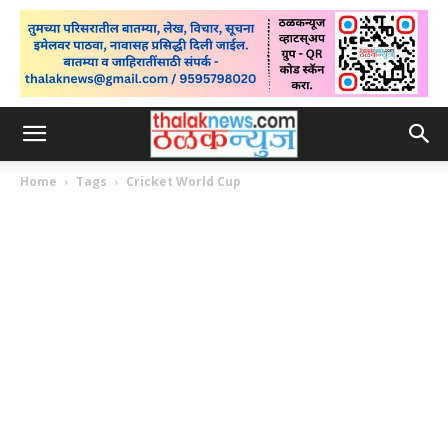
Home
Tags
Cricket World Cup