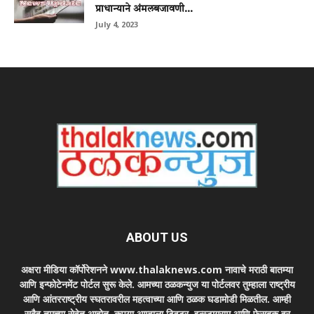
प्राधान्याने अंमलबजावणी...
July 4, 2023
ABOUT US
अक्षरा मीडिया कॉर्पोरेशनने www.thalaknews.com नावाचे मराठी बातम्या
आणि इन्फोटेनमेंट पोर्टल सुरू केले. आमच्या ठळकन्युज या पोर्टलवर तुम्हाला राष्ट्रीय
आणि आंतरराष्ट्रीय स्घतरावरील महत्वाच्या आणि ठळक घडामोडी मिळतील. आम्ही
सदैव तुमच्या सेवेत आहोत. कृपया आम्हाला ट्विटर, इन्स्टाग्राम आणि फेसबुक वर