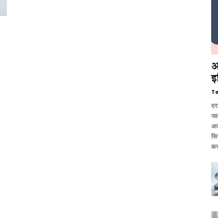
आ
इ
T
दर
जात
अप
सि
कर