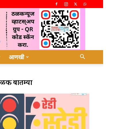
आणखी
ळक बातम्या