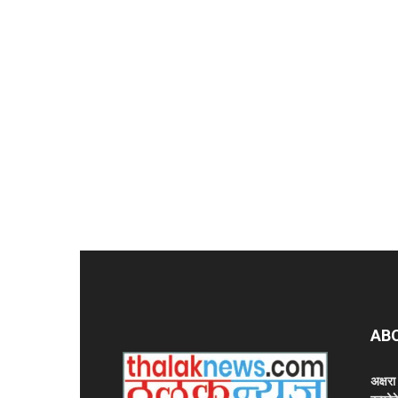
AB
अक्षर