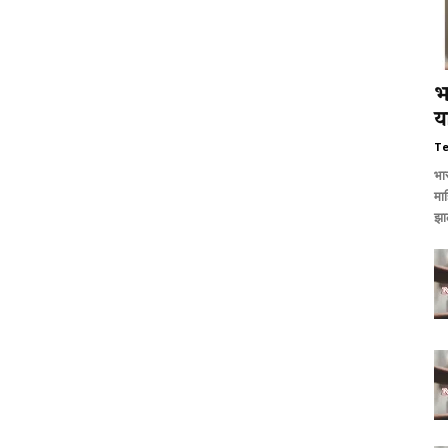
भ
य
T
भा
माह
झाल