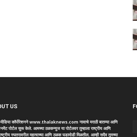
OUT US
F
ा मीडिया कॉर्पोरेशनने www.thalaknews.com नावाचे मराठी बातम्या आणि
ेनमेंट पोर्टल सुरू केले. आमच्या ठळकन्युज या पोर्टलवर तुम्हाला राष्ट्रीय आणि
ाष्ट्रीय स्घतरावरील महत्वाच्या आणि ठळक घडामोडी मिळतील. आम्ही सदैव तुमच्या