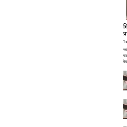
द
प्
T
नवी
पाड
केल