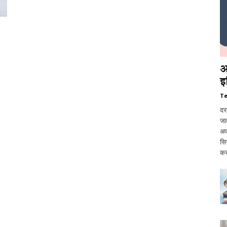
आ
इ
T
दर
जात
अप
सि
कर