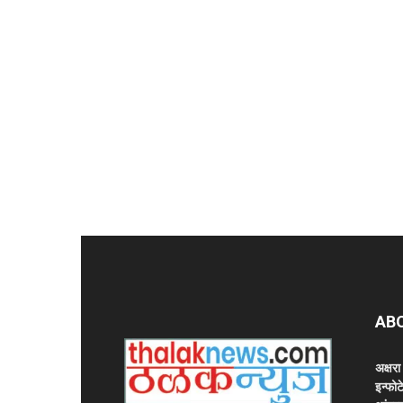
AB
अक्षर
इन्फोट