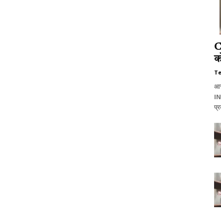
C
क
T
आरो
IN
प्