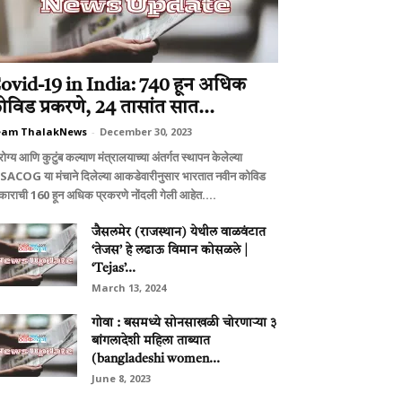
ovid-19 in India: 740 हून अधिक
ोविड प्रकरणे, 24 तासांत सात...
eam ThalakNews
-
December 30, 2023
ग्य आणि कुटुंब कल्याण मंत्रालयाच्या अंतर्गत स्थापन केलेल्या
SACOG या मंचाने दिलेल्या आकडेवारीनुसार भारतात नवीन कोविड
रकाराची 160 हून अधिक प्रकरणे नोंदली गेली आहेत....
जैसलमेर (राजस्थान) येथील वाळवंटात
‘तेजस’ हे लढाऊ विमान कोसळले |
‘Tejas’...
March 13, 2024
गोवा : बसमध्ये सोनसाखळी चोरणार्‍या ३
बांगलादेशी महिला ताब्यात
(bangladeshi women...
June 8, 2023