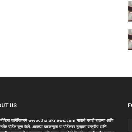
OUT US
F
ा मीडिया कॉर्पोरेशनने www.thalaknews.com नावाचे मराठी बातम्या आणि
ेनमेंट पोर्टल सुरू केले. आमच्या ठळकन्युज या पोर्टलवर तुम्हाला राष्ट्रीय आणि