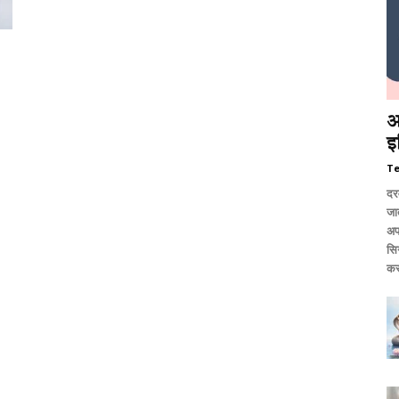
आ
इ
T
दर
जात
अप
सि
कर