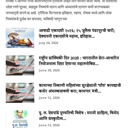
दरवर्षी ५ ऑगस्ट रोजी आंतरराष्ट्रीय ट्रॅफिक लाईट दिन साजरा केला जातो. या दिवसाचा
उद्देश रस्ते सुरक्षा, वाहतूक नियमांचे पालन आणि अपघातांचे प्रमाण कमी करण्याबाबत
जनजागृती करणे हा आहे. ट्रॅफिक सिग्नलचा इतिहास, महत्त्व, रोचक तथ्ये आणि लोक
नियमांकडे दुर्लक्ष का करतात, याविषयी जाणून घ्या
आषाढी एकादशी २०२६: २५ जुलैला पंढरपूरची वारी;
देवशयनी एकादशीचे महत्त्व, इतिहास...
July 24, 2026
राष्ट्रीय सांख्यिकी दिन 2026 : भारतातील डेटा-आधारित
नियोजनाला दिशा देणाऱ्या महालनोबिस...
June 29, 2026
कामाच्या ठिकाणी महिलांच्या सुरक्षेसाठी ‘पॉश’ कायद्याची
कठोर अंमलबजावणी करा; कामगार मंत्री...
June 12, 2026
पु. ल. देशपांडे पुण्यतिथी विशेष : मराठी साहित्य, विनोद
आणि संस्कृतीला...
June 12, 2026