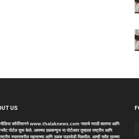
OUT US
F
ा मीडिया कॉर्पोरेशनने www.thalaknews.com नावाचे मराठी बातम्या आणि
ेनमेंट पोर्टल सुरू केले. आमच्या ठळकन्युज या पोर्टलवर तुम्हाला राष्ट्रीय आणि
ाष्ट्रीय स्घतरावरील महत्वाच्या आणि ठळक घडामोडी मिळतील. आम्ही सदैव तुमच्या