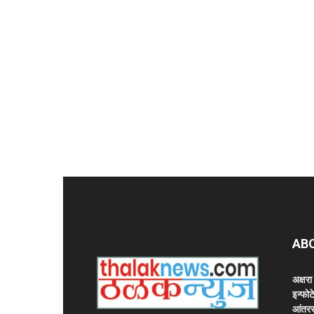
AB
अक्षर
इन्फोट
आंतरर