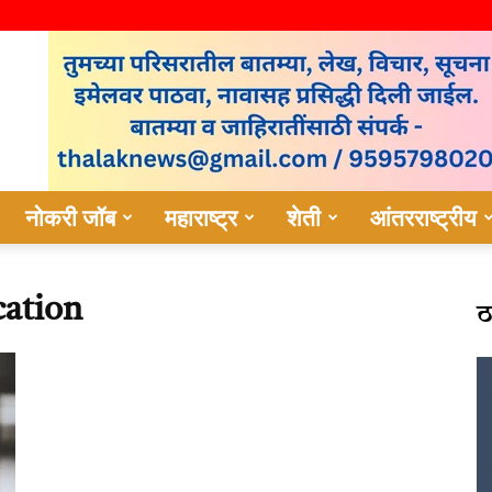
नोकरी जॉब
महाराष्ट्र
शेती
आंतरराष्ट्रीय
ठ
cation