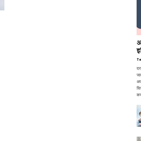
आ
इ
T
दर
जात
अप
सि
कर