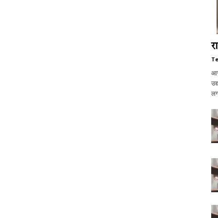
र
T
आजप
उद
लग