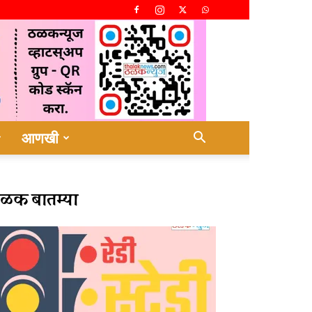
आणखी
ळक बातम्या