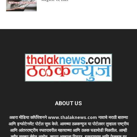
ABOUT US
अक्षरा मीडिया कॉर्पोरेशनने www.thalaknews.com नावाचे मराठी बातम्या
आणि इन्फोटेनमेंट पोर्टल सुरू केले. आमच्या ठळकन्युज या पोर्टलवर तुम्हाला राष्ट्रीय
आणि आंतरराष्ट्रीय स्घतरावरील महत्वाच्या आणि ठळक घडामोडी मिळतील. आम्ही
सदैव तुमच्या सेवेत आहोत. कृपया आम्हाला ट्विटर, इन्स्टाग्राम आणि फेसबुक वर