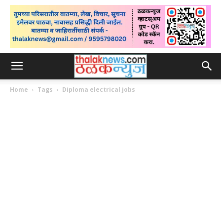
Home
Tags
Diploma electrical jobs