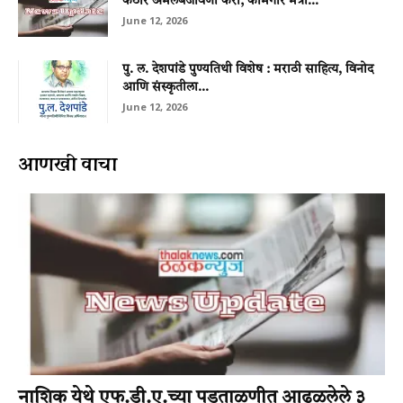
कठोर अंमलबजावणी करा; कामगार मंत्री...
June 12, 2026
पु. ल. देशपांडे पुण्यतिथी विशेष : मराठी साहित्य, विनोद
आणि संस्कृतीला...
June 12, 2026
आणखी वाचा
नाशिक येथे एफ्.डी.ए.च्‍या पडताळणीत आढळलेले ३