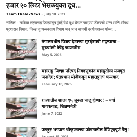
हजार २० लिटर भेसळयुक्‍त दूध...
Team ThalakNews
-
July 10, 2023
नाशिक – नाशिक शहरासह जिल्‍ह्यातून मुंबई येथे दूध घेऊन जाणार्‍या टँकरची अन्‍न आणि औषध
प्रशासन विभाग, जिल्‍हा दुग्‍धव्‍यवसाय विभाग अन् अन्‍न चाचणी प्रयोगशाळा यांच्‍या...
बंगालमधील विजय देशाच्या सुरक्षेसाठी महत्त्वाचा –
मुख्यमंत्री देवेंद्र फडणवीस
May 5, 2026
महाराष्ट्र जिल्हा परिषद निवडणुकांत महायुतीला मजबूत
जनादेश; पंतप्रधान मोदींकडून महाराष्ट्राला धन्यवाद
February 10, 2026
राज्यातील शाळा १५ जूनला चालू होणार ! – वर्षा
गायकवाड, शिक्षणमंत्री
June 7, 2022
जगद्गुरु भगवान श्रीकृष्णाच्या जीवनातील वैशिष्ट्यपूर्ण पैलू !
August 15, 2025