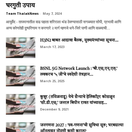
घरगुती उपाय
Team ThalakNews
-
May 7, 2024
आयुर्वेद - तापमानातील वाढ पहाता शरिराला थंड ठेवण्यासाठी सगळ्यात सोपी, प्रभावी आणि
अन्य कोणतेही दुष्परिणाम न करणारे २ मार्ग म्हणजे धने-जिरे पाणी आणि वाळ्याची...
H3N2 बाबत आढावा बैठक, मुख्यमंत्र्यांच्या सूचना…
March 17, 2023
BSNL 5G Network Launch : ‘बी.एस्.एन्.एल्.’
लवकरच ‘५ जी’चे स्वदेशी तंत्रज्ञान...
March 25, 2025
कुन्नूर (तमिळनाडू) येथे सैन्याचे हेलिकॉप्टर कोसळून
‘सी.डी.एस्.’ जनरल बिपीन रावत यांच्यासह...
December 9, 2021
जनगणना 2027 : ‘स्व-गणना’ची सुविधा सुरू; घरबसल्या
ऑनलाइन नोंदणी कशी कराल?