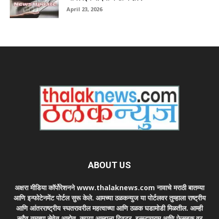
April 23, 2026
ABOUT US
अक्षरा मीडिया कॉर्पोरेशनने www.thalaknews.com नावाचे मराठी बातम्या
आणि इन्फोटेनमेंट पोर्टल सुरू केले. आमच्या ठळकन्युज या पोर्टलवर तुम्हाला राष्ट्रीय
आणि आंतरराष्ट्रीय स्घतरावरील महत्वाच्या आणि ठळक घडामोडी मिळतील. आम्ही
सदैव तुमच्या सेवेत आहोत. कृपया आम्हाला ट्विटर, इन्स्टाग्राम आणि फेसबुक वर