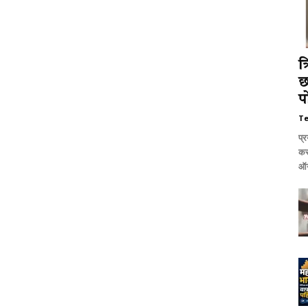
त
छ
प
T
प्र
कर
ऑन