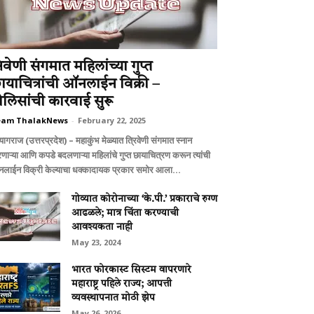
्रिवेणी संगमात महिलांच्या गुप्त
ायाचित्रांची ऑनलाईन विक्री –
ोलिसांची कारवाई सुरू
eam ThalakNews
-
February 22, 2025
यागराज (उत्तरप्रदेश) – महाकुंभ मेळ्यात त्रिवेणी संगमात स्नान
णाऱ्या आणि कपडे बदलणाऱ्या महिलांचे गुप्त छायाचित्रण करून त्यांची
लाईन विक्री केल्याचा धक्कादायक प्रकार समोर आला...
गोव्यात कोरोनाच्या ‘के.पी.’ प्रकाराचे रुग्ण
आढळले; मात्र चिंता करण्याची
आवश्यकता नाही
May 23, 2024
भारत फोरकास्ट सिस्टम वापरणारे
महाराष्ट्र पहिले राज्य; आपत्ती
व्यवस्थापनात मोठी झेप
May 26, 2026