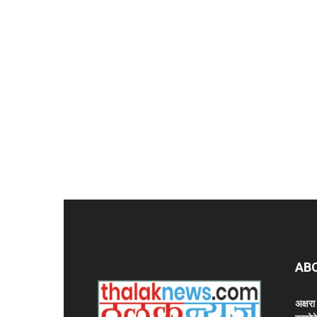
AB
अक्षर