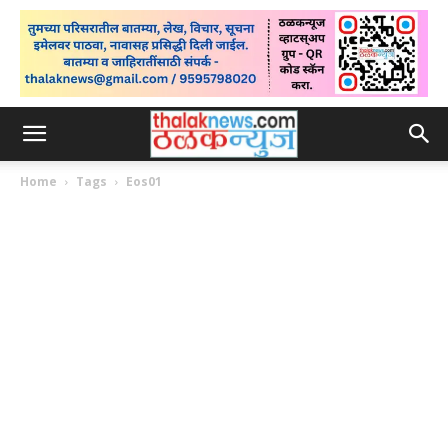
Home
Tags
Eos01