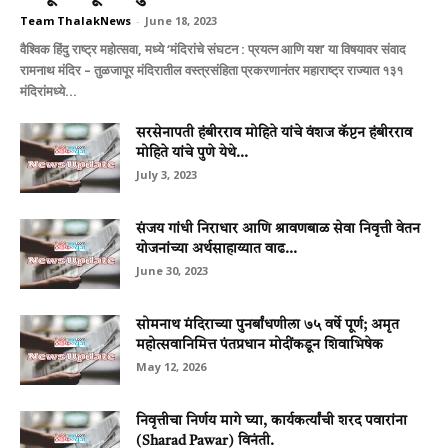
Team ThalakNews
-
June 18, 2023
वैश्विक हिंदु राष्ट्र महोत्सवा, मध्ये ‘मंदिरांचे संघटन : प्रयत्न आणि यश’ या विषयावर संवाद
रामनाथ मंदिर – तुळजापूर मंदिरातील वस्त्रसंहिता प्रकरणानंतर महाराष्ट्र राज्यात १३१
मंदिरांमध्ये...
सरसेनापती हंबीरराव मोहिते यांचे वंशज कॅप्टन हंबीरराव
मोहिते यांचे पुणे येथे...
July 3, 2023
संजय गांधी निराधार आणि श्रावणबाळ सेवा निवृत्ती वेतन
योजनांच्‍या अर्थसाहाय्‍यात वाढ...
June 30, 2023
सोमनाथ मंदिराच्या पुनर्बांधणीला ७५ वर्षे पूर्ण; अमृत
महोत्सवानिमित्त पंतप्रधान मोदींकडून शिवाभिषेक
May 12, 2026
निवृत्तीचा निर्णय मागे घ्या, कार्यकर्त्यांची शरद पवारांना
(Sharad Pawar) विनंती.