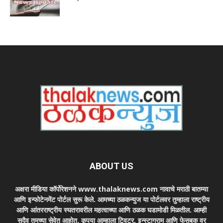
ABOUT US
अक्षरा मीडिया कॉर्पोरेशनने www.thalaknews.com नावाचे मराठी बातम्या
आणि इन्फोटेनमेंट पोर्टल सुरू केले. आमच्या ठळकन्युज या पोर्टलवर तुम्हाला राष्ट्रीय
आणि आंतरराष्ट्रीय स्घतरावरील महत्वाच्या आणि ठळक घडामोडी मिळतील. आम्ही
सदैव तुमच्या सेवेत आहोत. कृपया आम्हाला ट्विटर, इन्स्टाग्राम आणि फेसबुक वर