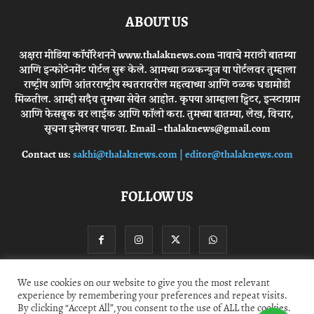
ABOUT US
अक्षरा मीडिया कॉर्पोरेशनने www.thalaknews.com नावाचे मराठी बातम्या
आणि इन्फोटेनमेंट पोर्टल सुरू केले. आमच्या ठळकन्युज या पोर्टलवर तुम्हाला
राष्ट्रीय आणि आंतरराष्ट्रीय स्घतरावरील महत्वाच्या आणि ठळक घडामोडी
मिळतील. आम्ही सदैव तुमच्या सेवेत आहोत. कृपया आम्हाला ट्विटर, इन्स्टाग्राम
आणि फेसबुक वर लाईक आणि फॉलो करा. तुमच्या बातम्या, लेख, विचार,
सूचना इमेलवर पाठवा. Email – thalaknews@gmail.com
Contact us:
sakhi@thalaknews.com | editor@thalaknews.com
FOLLOW US
We use cookies on our website to give you the most relevant
experience by remembering your preferences and repeat visits.
Privacy Policy
Contact Us
By clicking “Accept All”, you consent to the use of ALL the cookies.