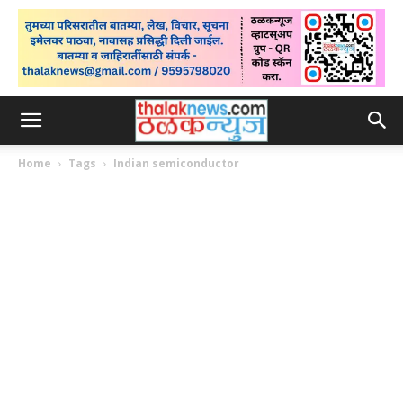
Home
Tags
Indian semiconductor