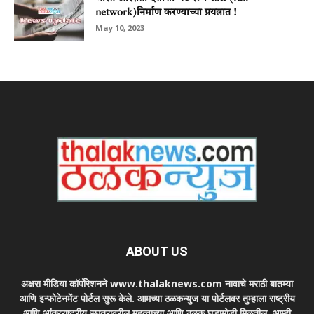
network)निर्माण करण्याच्या प्रयत्नात !
May 10, 2023
ABOUT US
अक्षरा मीडिया कॉर्पोरेशनने www.thalaknews.com नावाचे मराठी बातम्या
आणि इन्फोटेनमेंट पोर्टल सुरू केले. आमच्या ठळकन्युज या पोर्टलवर तुम्हाला राष्ट्रीय
आणि आंतरराष्ट्रीय स्घतरावरील महत्वाच्या आणि ठळक घडामोडी मिळतील. आम्ही