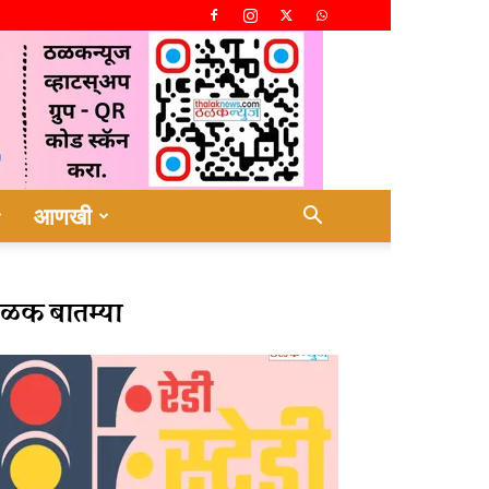
आणखी
ळक बातम्या