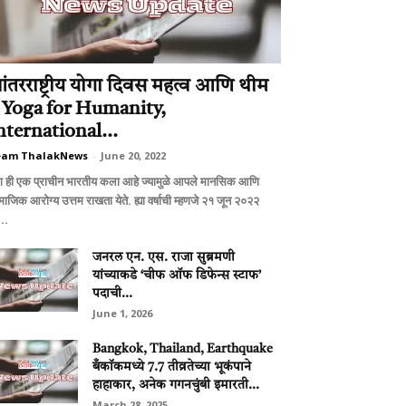
ंतरराष्ट्रीय योगा दिवस महत्व आणि थीम
 Yoga for Humanity,
nternational...
eam ThalakNews
-
June 20, 2022
ग ही एक प्राचीन भारतीय कला आहे ज्यामुळे आपले मानसिक आणि
माजिक आरोग्य उत्तम राखता येते. ह्या वर्षाची म्हणजे २१ जून २०२२
..
जनरल एन. एस. राजा सुब्रमणी
यांच्याकडे ‘चीफ ऑफ डिफेन्स स्टाफ’
पदाची...
June 1, 2026
Bangkok, Thailand, Earthquake
बँकाॅकमध्ये 7.7 तीव्रतेच्या भूकंपाने
हाहाकार, अनेक गगनचुंबी इमारती...
March 28, 2025