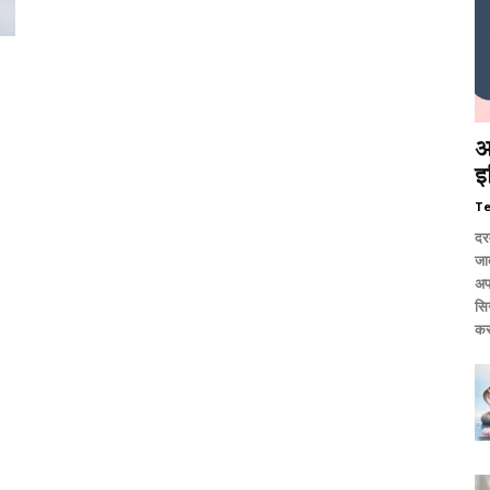
आ
इ
T
दर
जात
अप
सि
कर