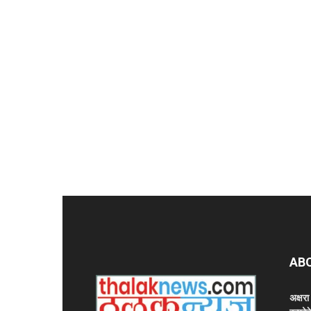
AB
अक्षर