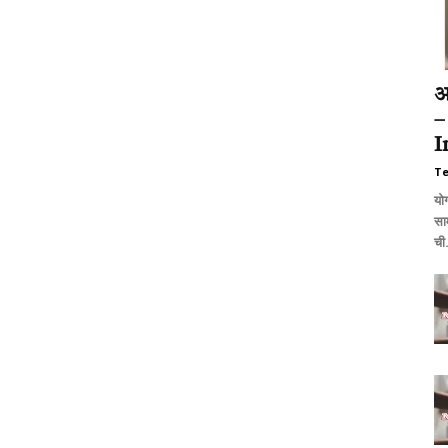
आ
–
I
T
यो
सा
ची.