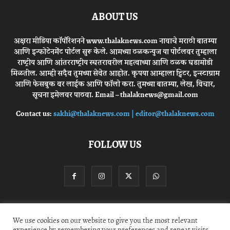
ABOUT US
अक्षरा मीडिया कॉर्पोरेशनने www.thalaknews.com नावाचे मराठी बातम्या
आणि इन्फोटेनमेंट पोर्टल सुरू केले. आमच्या ठळकन्युज या पोर्टलवर तुम्हाला
राष्ट्रीय आणि आंतरराष्ट्रीय स्घतरावरील महत्वाच्या आणि ठळक घडामोडी
मिळतील. आम्ही सदैव तुमच्या सेवेत आहोत. कृपया आम्हाला ट्विटर, इन्स्टाग्राम
आणि फेसबुक वर लाईक आणि फॉलो करा. तुमच्या बातम्या, लेख, विचार,
सूचना इमेलवर पाठवा. Email – thalaknews@gmail.com
Contact us:
sakhi@thalaknews.com | editor@thalaknews.com
FOLLOW US
Privacy Policy
Contact Us
We use cookies on our website to give you the most relevant
experience by remembering your preferences and repeat visits.