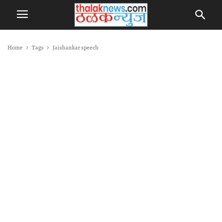
Home
Tags
Jaishankar speech