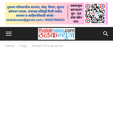
Home
Tags
Kuwait fire disaster