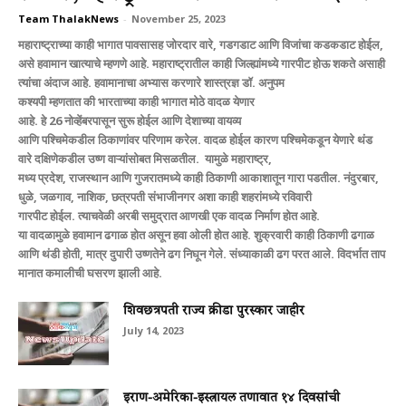
Team ThalakNews
-
November 25, 2023
महाराष्ट्राच्या काही भागात पावसासह जोरदार वारे, गडगडाट आणि विजांचा कडकडाट होईल,
असे हवामान खात्याचे म्हणणे आहे. महाराष्ट्रातील काही जिल्ह्यांमध्ये गारपीट होऊ शकते असाही
त्यांचा अंदाज आहे. हवामानाचा अभ्यास करणारे शास्त्रज्ञ डॉ. अनुपम
कश्यपी म्हणतात की भारताच्या काही भागात मोठे वादळ येणार
आहे. हे 26 नोव्हेंबरपासून सुरू होईल आणि देशाच्या वायव्य
आणि पश्चिमेकडील ठिकाणांवर परिणाम करेल. वादळ होईल कारण पश्चिमेकडून येणारे थंड
वारे दक्षिणेकडील उष्ण वाऱ्यांसोबत मिसळतील. यामुळे महाराष्ट्र,
मध्य प्रदेश, राजस्थान आणि गुजरातमध्ये काही ठिकाणी आकाशातून गारा पडतील. नंदुरबार,
धुळे, जळगाव, नाशिक, छत्रपती संभाजीनगर अशा काही शहरांमध्ये रविवारी
गारपीट होईल. त्याचवेळी अरबी समुद्रात आणखी एक वादळ निर्माण होत आहे.
या वादळामुळे हवामान ढगाळ होत असून हवा ओली होत आहे. शुक्रवारी काही ठिकाणी ढगाळ
आणि थंडी होती, मात्र दुपारी उष्णतेने ढग निघून गेले. संध्याकाळी ढग परत आले. विदर्भात ताप
मानात कमालीची घसरण झाली आहे.
शिवछत्रपती राज्य क्रीडा पुरस्कार जाहीर
July 14, 2023
इराण-अमेरिका-इस्त्रायल तणावात १४ दिवसांची