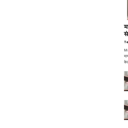
म
स
T
Ma
माय
केल