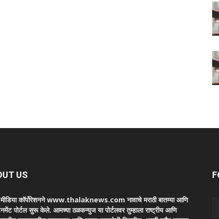
OUT US
F
ा मीडिया कॉर्पोरेशनने www.thalaknews.com नावाचे मराठी बातम्या आणि
ेनमेंट पोर्टल सुरू केले. आमच्या ठळकन्युज या पोर्टलवर तुम्हाला राष्ट्रीय आणि