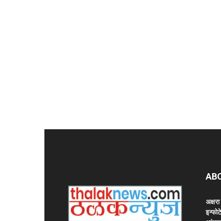
AB
अक्षर
इन्फोट