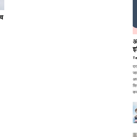
कच
आ
इ
T
दर
जात
अप
सि
कर