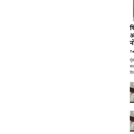
श
आ
न
T
मुं
बाळ
दि