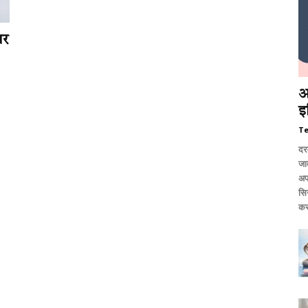
ार
आ
इ
T
दर
जात
अप
सि
कर