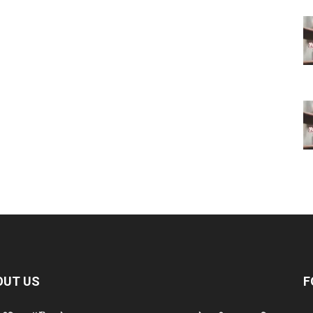
OUT US
F