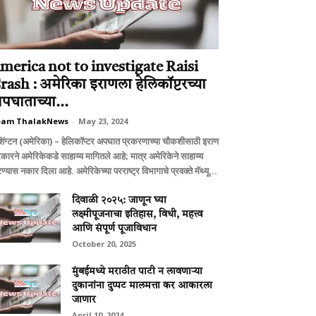
merica not to investigate Raisi
rash : अमेरिका इराणला हेलिकॉप्टरच्या
पघाताच्या...
eam ThalakNews
-
May 23, 2024
शिंग्टन (अमेरिका) – हेलिकॉप्टर अपघात प्रकरणाच्या चौकशीसाठी इराण
कारने अमेरिकेकडे साहाय्य मागितले आहे; मात्र अमेरिकेने साहाय्य
्यास नकार दिला आहे. अमेरिकेच्या परराष्ट्र विभागाचे प्रवक्ते मॅथ्यू...
दिवाळी २०२५: जाणून घ्या
लक्ष्मीपूजनाचा इतिहास, विधी, महत्त्व
आणि संपूर्ण पूजाविधान
October 20, 2025
मुंबईमध्ये मराठीत पाटी न लावणार्‍या
दुकानांना दुप्पट मालमत्ता कर आकारला
जाणार
April 10, 2024