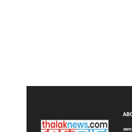
AB
अक्षर