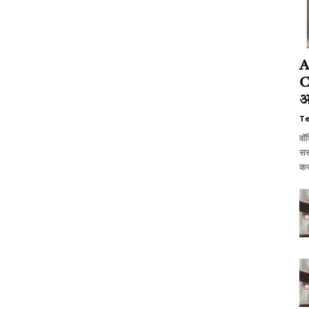
A
C
अ
T
वॉ
सर
करण