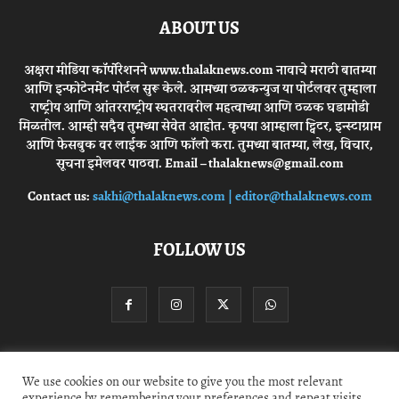
ABOUT US
अक्षरा मीडिया कॉर्पोरेशनने www.thalaknews.com नावाचे मराठी बातम्या
आणि इन्फोटेनमेंट पोर्टल सुरू केले. आमच्या ठळकन्युज या पोर्टलवर तुम्हाला
राष्ट्रीय आणि आंतरराष्ट्रीय स्घतरावरील महत्वाच्या आणि ठळक घडामोडी
मिळतील. आम्ही सदैव तुमच्या सेवेत आहोत. कृपया आम्हाला ट्विटर, इन्स्टाग्राम
आणि फेसबुक वर लाईक आणि फॉलो करा. तुमच्या बातम्या, लेख, विचार,
सूचना इमेलवर पाठवा. Email – thalaknews@gmail.com
Contact us:
sakhi@thalaknews.com | editor@thalaknews.com
FOLLOW US
Privacy Policy
Contact Us
We use cookies on our website to give you the most relevant
experience by remembering your preferences and repeat visits.