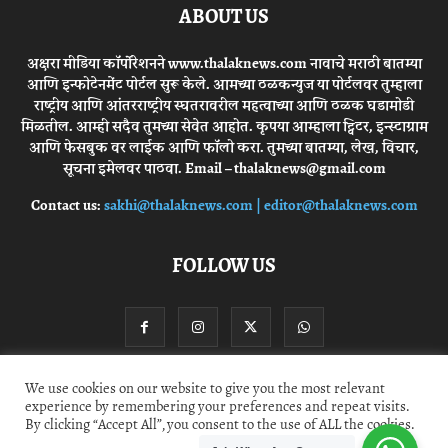
ABOUT US
अक्षरा मीडिया कॉर्पोरेशनने www.thalaknews.com नावाचे मराठी बातम्या
आणि इन्फोटेनमेंट पोर्टल सुरू केले. आमच्या ठळकन्युज या पोर्टलवर तुम्हाला
राष्ट्रीय आणि आंतरराष्ट्रीय स्घतरावरील महत्वाच्या आणि ठळक घडामोडी
मिळतील. आम्ही सदैव तुमच्या सेवेत आहोत. कृपया आम्हाला ट्विटर, इन्स्टाग्राम
आणि फेसबुक वर लाईक आणि फॉलो करा. तुमच्या बातम्या, लेख, विचार,
सूचना इमेलवर पाठवा. Email – thalaknews@gmail.com
Contact us:
sakhi@thalaknews.com | editor@thalaknews.com
FOLLOW US
We use cookies on our website to give you the most relevant
experience by remembering your preferences and repeat visits.
Privacy Policy
Contact Us
By clicking “Accept All”, you consent to the use of ALL the cookies.