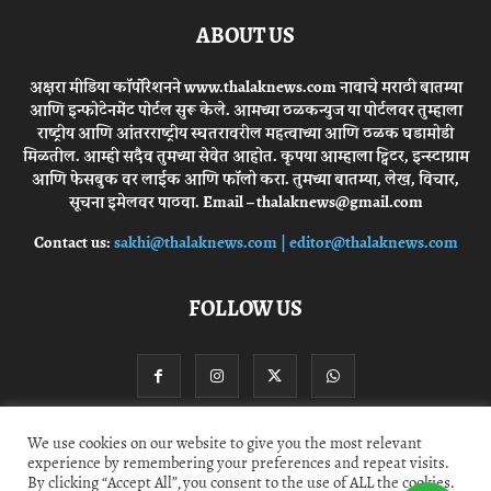
ABOUT US
अक्षरा मीडिया कॉर्पोरेशनने www.thalaknews.com नावाचे मराठी बातम्या
आणि इन्फोटेनमेंट पोर्टल सुरू केले. आमच्या ठळकन्युज या पोर्टलवर तुम्हाला
राष्ट्रीय आणि आंतरराष्ट्रीय स्घतरावरील महत्वाच्या आणि ठळक घडामोडी
मिळतील. आम्ही सदैव तुमच्या सेवेत आहोत. कृपया आम्हाला ट्विटर, इन्स्टाग्राम
आणि फेसबुक वर लाईक आणि फॉलो करा. तुमच्या बातम्या, लेख, विचार,
सूचना इमेलवर पाठवा. Email – thalaknews@gmail.com
Contact us:
sakhi@thalaknews.com | editor@thalaknews.com
FOLLOW US
We use cookies on our website to give you the most relevant
experience by remembering your preferences and repeat visits.
Privacy Policy
Contact Us
By clicking “Accept All”, you consent to the use of ALL the cookies.