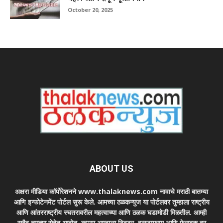
October 20, 2025
ABOUT US
अक्षरा मीडिया कॉर्पोरेशनने www.thalaknews.com नावाचे मराठी बातम्या
आणि इन्फोटेनमेंट पोर्टल सुरू केले. आमच्या ठळकन्युज या पोर्टलवर तुम्हाला राष्ट्रीय
आणि आंतरराष्ट्रीय स्घतरावरील महत्वाच्या आणि ठळक घडामोडी मिळतील. आम्ही
सदैव तुमच्या सेवेत आहोत. कृपया आम्हाला ट्विटर, इन्स्टाग्राम आणि फेसबुक वर