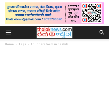
Home
Tags
Thunderstorm in nashik