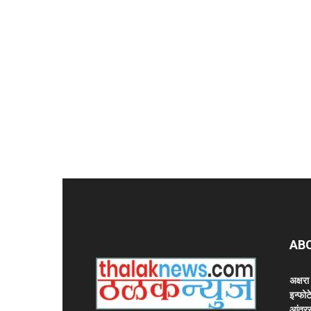
AB
अक्षर
इन्फोट
आंतरर