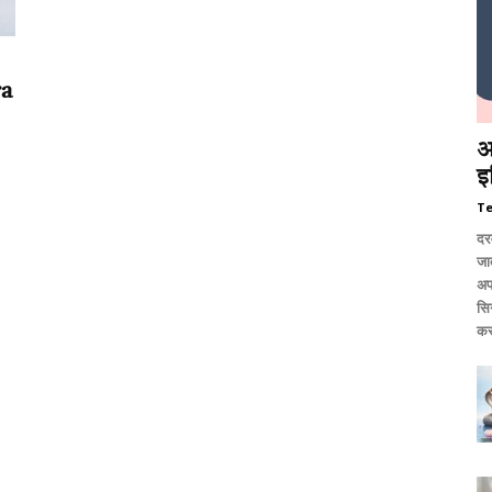
ra
आ
इ
T
दर
जात
अप
सि
कर