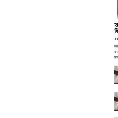
श
शि
T
मुं
व स
शाळ