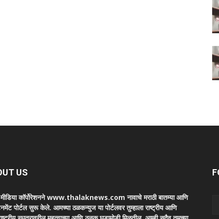
OUT US
F
ा मीडिया कॉर्पोरेशनने www.thalaknews.com नावाचे मराठी बातम्या आणि
ेनमेंट पोर्टल सुरू केले. आमच्या ठळकन्युज या पोर्टलवर तुम्हाला राष्ट्रीय आणि
ाष्ट्रीय स्घतरावरील महत्वाच्या आणि ठळक घडामोडी मिळतील. आम्ही सदैव तुमच्या