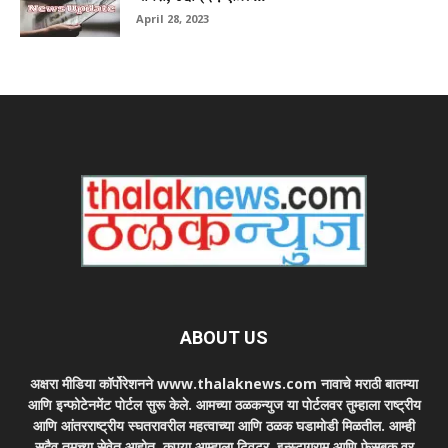
April 28, 2023
ABOUT US
अक्षरा मीडिया कॉर्पोरेशनने www.thalaknews.com नावाचे मराठी बातम्या
आणि इन्फोटेनमेंट पोर्टल सुरू केले. आमच्या ठळकन्युज या पोर्टलवर तुम्हाला राष्ट्रीय
आणि आंतरराष्ट्रीय स्घतरावरील महत्वाच्या आणि ठळक घडामोडी मिळतील. आम्ही
सदैव तुमच्या सेवेत आहोत. कृपया आम्हाला ट्विटर, इन्स्टाग्राम आणि फेसबुक वर