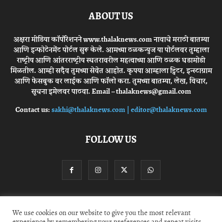
ABOUT US
अक्षरा मीडिया कॉर्पोरेशनने www.thalaknews.com नावाचे मराठी बातम्या
आणि इन्फोटेनमेंट पोर्टल सुरू केले. आमच्या ठळकन्युज या पोर्टलवर तुम्हाला
राष्ट्रीय आणि आंतरराष्ट्रीय स्घतरावरील महत्वाच्या आणि ठळक घडामोडी
मिळतील. आम्ही सदैव तुमच्या सेवेत आहोत. कृपया आम्हाला ट्विटर, इन्स्टाग्राम
आणि फेसबुक वर लाईक आणि फॉलो करा. तुमच्या बातम्या, लेख, विचार,
सूचना इमेलवर पाठवा. Email – thalaknews@gmail.com
Contact us:
sakhi@thalaknews.com | editor@thalaknews.com
FOLLOW US
Privacy Policy
Contact Us
We use cookies on our website to give you the most relevant
experience by remembering your preferences and repeat visits.