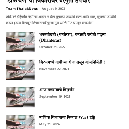
‘डोळे येणे’ या विकारावर घरगुती उपचार
Team ThalakNews
-
August 9, 2023
डोळे बरे होईपर्यंत नेहमीचा आहार न घेता मुगाच्‍या डाळीचे वरण आणि भात, मुगाच्‍या डाळीचे
कढण (डाळ शिजवून तिच्‍यात चवीपुरता गूळ आणि मीठ घालून बनवलेला...
धनत्रयोदशी (धनतेरस), धन्वंतरि जयंती महत्त्व
(Dhanteras)
October 21, 2022
ब्रिटनमध्ये गायीच्या शेणापासून वीजनिर्मिती !
November 22, 2021
आज गणरायाचे विसर्जन
September 19, 2021
नाशिक विभागाचा निकाल ९४.७१ टक्के
May 21, 2024