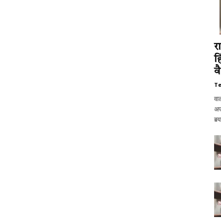
र
ह
वै
T
वा
अप
बर्