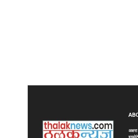
AB
अक्षर
इन्फोट