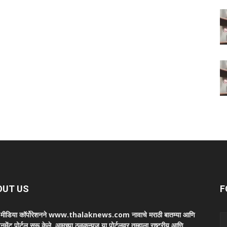
OUT US
F
ा मीडिया कॉर्पोरेशनने www.thalaknews.com नावाचे मराठी बातम्या आणि
ेनमेंट पोर्टल सुरू केले. आमच्या ठळकन्युज या पोर्टलवर तुम्हाला राष्ट्रीय आणि