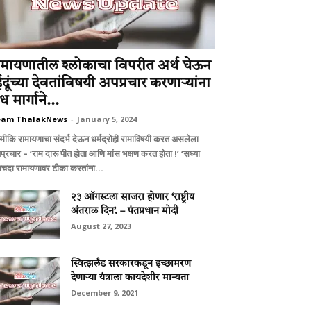
ामायणातील श्लोकाचा विपरीत अर्थ घेऊन
िंदूंच्या देवतांविषयी अपप्रचार करणार्‍यांना
ध मार्गाने...
eam ThalakNews
-
January 5, 2024
ल्मीकि रामायणाचा संदर्भ देऊन धर्मद्रोही रामाविषयी करत असलेला
प्रचार – ‘राम दारू पीत होता आणि मांस भक्षण करत होता !’ ‘सध्या
‍याचदा रामायणावर टीका करतांना...
२३ ऑगस्टला साजरा होणार ‘राष्ट्रीय
अंतराळ दिन’. – पंतप्रधान मोदी
August 27, 2023
स्वित्झर्लंड सरकारकडून इच्छामरण
देणार्‍या यंत्राला कायदेशीर मान्यता
December 9, 2021