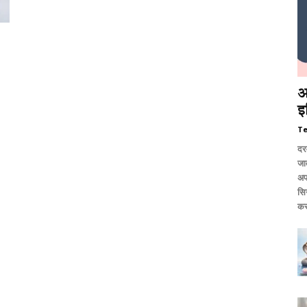
आ
इ
T
दर
जात
अप
सि
कर