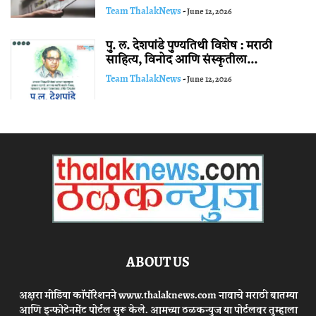
Team ThalakNews
-
June 12, 2026
पु. ल. देशपांडे पुण्यतिथी विशेष : मराठी
साहित्य, विनोद आणि संस्कृतीला...
Team ThalakNews
-
June 12, 2026
ABOUT US
अक्षरा मीडिया कॉर्पोरेशनने www.thalaknews.com नावाचे मराठी बातम्या
आणि इन्फोटेनमेंट पोर्टल सुरू केले. आमच्या ठळकन्युज या पोर्टलवर तुम्हाला