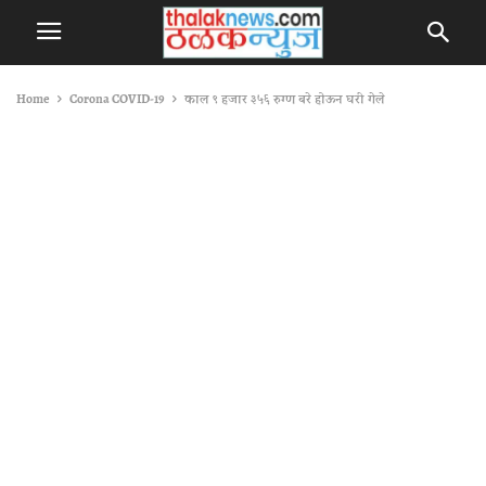
Home
Corona COVID-19
काल ९ हजार ३५६ रुग्ण बरे होऊन घरी गेले