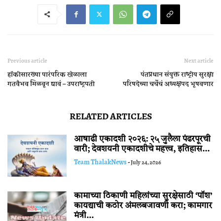
Previous article
Next article
हॉकीसारख्या पारंपरिक खेळाला
पंतप्रधान संयुक्त राष्ट्रीय सुरक्षा
गतवैभव मिळवून द्यावं – उपराष्ट्रपती
परिषदेच्या चर्चेचं अध्यक्षपद भूषवणार
RELATED ARTICLES
आषाढी एकादशी २०२६: २५ जुलैला पंढरपूरची
वारी; देवशयनी एकादशीचे महत्त्व, इतिहास...
Team ThalakNews
-
July 24, 2026
कामाच्या ठिकाणी महिलांच्या सुरक्षेसाठी ‘पॉश’
कायद्याची कठोर अंमलबजावणी करा; कामगार
मंत्री...