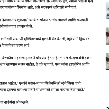
ून अधिक काळ बेपत्ता असलेली चार स्थानिक मुले, त्यांच्या आईचा मृत्यू
ीकारण्यायोग्य” स्थितीत आहे, असे सरकारने शनिवारी सांगितले.
ेतल्यानंतर शुक्रवारी काकेटा प्रांतात भावंड सापडले आणि राजधानी
नी त्यांच्यावर उपचार केले.
ंनी शनिवारी सकाळी हॉस्पिटलमध्ये मुलांची भेट घेतली, पेट्रो यांनी ट्विटरवर
र येण्याचे उदाहरण आहे.
वैद्यकीय अहवालानुसार ते धोक्याबाहेर आहेत,” असे संरक्षण मंत्री इव्हान
द्याप खाण्यास सक्षम नाहीत, ते पुढे म्हणाले, परंतु त्यांना हायड्रेटेड आणि
हातात आहेत,” मुलांचे महान-काका फिडेनसिओ व्हॅलेन्सिया यांनी
्यांना इतक्या चांगल्या प्रकारे शोधण्याची अपेक्षा कधीच केली नाही.”
 मोठ्या भावंडांना ओळखले.