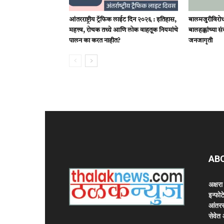
आंतरराष्ट्रीय ट्रॅफिक लाईट दिन २०२६ : इतिहास,
बालमजुरीविरोध
महत्त्व, रोचक तथ्ये आणि लोक वाहतूक नियमांचे
बालहक्कांच्या 
पालन का करत नाहीत?
जनजागृती
AB
अक्षर
इन्फोट
आंतरर
सेवेत