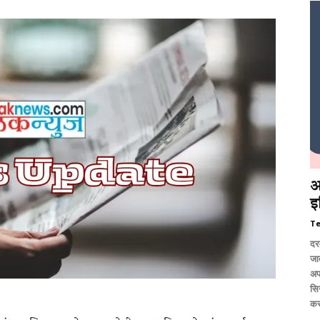
आ
इ
T
दर
जात
अप
सि
कर