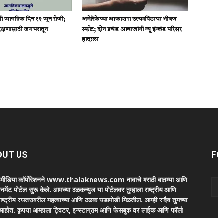
ी जागतिक दिन १२ जून रोजी;
अमेरिकेच्या आकाशात उल्कापिंडाचा भीषण
संरक्षणासाठी जगभरातून
स्फोट; दोन प्रचंड आवाजांनी न्यू इंग्लंड परिसर
हादरला
OUT US
F
ा मीडिया कॉर्पोरेशनने www.thalaknews.com नावाचे मराठी बातम्या आणि
ेनमेंट पोर्टल सुरू केले. आमच्या ठळकन्युज या पोर्टलवर तुम्हाला राष्ट्रीय आणि
ाष्ट्रीय स्घतरावरील महत्वाच्या आणि ठळक घडामोडी मिळतील. आम्ही सदैव तुमच्या
 आहोत. कृपया आम्हाला ट्विटर, इन्स्टाग्राम आणि फेसबुक वर लाईक आणि फॉलो