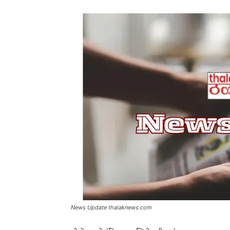
News Update thalaknews.com