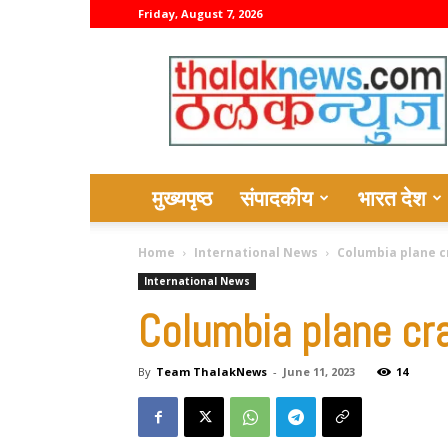
Friday, August 7, 2026
thalaknews
मुख्यपृष्ठ
संपादकीय
भारत देश
Home
International News
Columbia plane crash:
International News
Columbia plane cras
By
Team ThalakNews
-
June 11, 2023
14