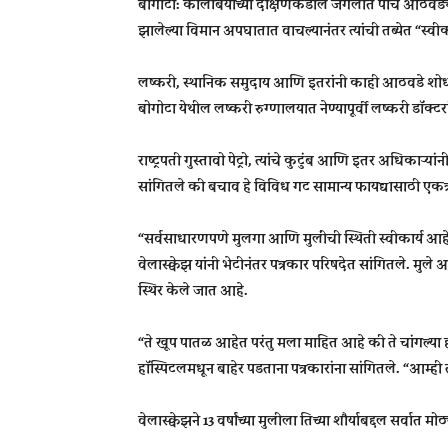
बोगोटा: कोलंबियाच्या दक्षिणेकडील जंगलात पाच आठवड्यांह
झालेल्या विमान अपघातात वाचल्यानंतर त्यांची तब्येत “स्व
लष्करी, स्थानिक समुदाय आणि इतरांनी काही आठवडे शोध घ
बोगोटा येथील लष्करी रुग्णालयात नेण्यापूर्वी लष्करी डॉक्टरां
राष्ट्रपती गुस्तावो पेट्रो, त्यांचे कुटुंब आणि इतर अधिकाऱ्या
सांगितले की बचाव हे विविध गट सामान्य फायद्यासाठी एकत्
“सर्वसाधारणपणे मुलगा आणि मुलींची स्थिती स्वीकार्य आहे. 
वेलास्क्वेझ यांनी भेटीनंतर पत्रकार परिषदेत सांगितले. मुले अ
स्थिर केले जात आहे.
“ते खूप पातळ आहेत परंतु मला माहित आहे की ते चांगल्या 
हॉस्पिटलमधून बाहेर पडताना पत्रकारांना सांगितले. “आम्ही त
वेलास्क्वेझने 13 वर्षांच्या मुलीला तिच्या शौर्याबद्दल सर्वात