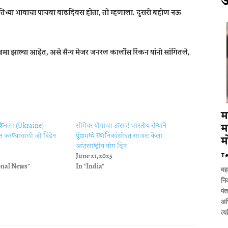
तिच्या भावाचा पाचवा वाढदिवस होता, तो म्हणाला. दुसरी बहीण नऊ
ाल्या आहेत, असे सैन्य मेजर जनरल कार्लोस रिंकन यांनी सांगितले,
म
युक्रेनला (Ukraine)
सीमेवर योगाचा उत्सव! भारतीय सैन्याने
म
ित करण्यासाठी जो बिडेन
पूुंछमध्ये स्थानिकांसोबत साजरा केला
म
आंतरराष्ट्रीय योग दिन
June 21, 2025
T
onal News"
In "India"
मह
नि
पंत
अभ
त्य