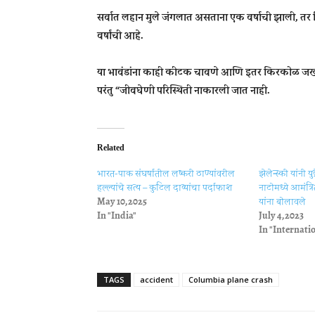
सर्वात लहान मुले जंगलात असताना एक वर्षाची झाली, तर 
वर्षांची आहे.
या भावंडांना काही कीटक चावणे आणि इतर किरकोळ जखमा झ
परंतु “जीवघेणी परिस्थिती नाकारली जात नाही.
Related
भारत-पाक संघर्षातील लष्करी ठाण्यांवरील
झेलेन्स्की यांनी 
हल्ल्यांचे सत्य – कुटिल दाव्यांचा पर्दाफाश
नाटोमध्ये आमंत्र
May 10, 2025
यांना बोलावले
In "India"
July 4, 2023
In "Internati
TAGS
accident
Columbia plane crash