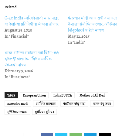
Related
G-20 india -परिषदेसाठी भारत सज्ज,
पंतप्रधान मोदी आज रात्री ८ वाजता
या देशांच्या प्रतिनिधींचा मेळावा होणार.
देशाला संबोधित करणार; ऑपरेशन
August 29, 2023
सिंदूरनंतरचं पहिलं भाषण
In "Financial"
May 12, 2025
In "India"
भारत–सेशेल्स संबंधांना नवी दिशा; १७५
दशलक्ष डॉलर्सच्या विशेष आर्थिक
पॅकेजची घोषणा
February 9, 2026
In "Bussiness"
TAGS
European Union
India EU FTA
Mother of All Deal
narendra modi
आर्थिक सहकार्य
पंतप्रधान नरेंद्र मोदी
भारत-ईयू करार
मुक्त व्यापार करार
युरोपियन युनियन