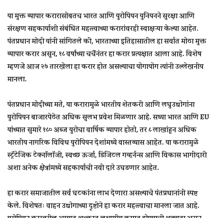
या मुक्त व्यापार करारासोबतच भारत आणि युरोपियन युनियनने सुरक्षा आणि
संरक्षण सहकार्याशी संबंधित महत्त्वाच्या करारांवरही स्वाक्षऱ्या केल्या आहेत.
पंतप्रधान मोदी यांनी सांगितले की, भारताच्या इतिहासातील हा सर्वात मोठा मुक्त
व्यापार करार असून, १८ वर्षांच्या चर्चेनंतर हा करार प्रत्यक्षात आला आहे. विशेष
म्हणजे आज २७ तारखेला हा करार होत असल्याचा योगायोग त्यांनी उल्लेखनीय
मानला.
पंतप्रधान मोदींच्या मते, या करारामुळे भारतीय शेतकरी आणि लघुउद्योगांना
युरोपियन बाजारपेठेत अधिक सुलभ प्रवेश मिळणार आहे. सध्या भारत आणि EU
यांच्यात सुमारे १८० अब्ज युरोचा वार्षिक व्यापार होतो, तर ८ लाखांहून अधिक
भारतीय नागरिक विविध युरोपियन देशांमध्ये वास्तव्यास आहेत. या करारामुळे
स्ट्रॅटेजिक टेक्नॉलॉजी, स्वच्छ ऊर्जा, डिजिटल गव्हर्नन्स आणि विकास भागीदारी
अशा अनेक क्षेत्रांमध्ये सहकार्याची नवी दारे उघडणार आहेत.
हा करार समाजातील सर्व घटकांना लाभ देणारा असल्याचे पंतप्रधानांनी स्पष्ट
केले. विशेषतः वाहन उद्योगाच्या दृष्टीने हा करार महत्त्वाचा मानला जात आहे.
युरोपियन कारवरील आयात शुल्कात लक्षणीय कपात होण्याची शक्यता असून,