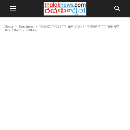
Home
Bussiness
भारत–EU ‘मदर ऑफ ऑल डील’: १८ वर्षांनंतर ऐतिहासिक मुक्त
व्यापार करार, पंतप्रधान...