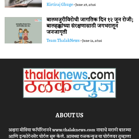
Kirtiraj Ghuge
-
June 29, 2026
बालमजुरीविरोधी जागतिक दिन १२ जून रोजी;
बालहक्कांच्या संरक्षणासाठी जगभरातून
जनजागृती
Team ThalakNews
-
June 12, 2026
ABOUT US
अक्षरा मीडिया कॉर्पोरेशनने www.thalaknews.com नावाचे मराठी बातम्या
आणि इन्फोटेनमेंट पोर्टल सुरू केले. आमच्या ठळकन्युज या पोर्टलवर तुम्हाला