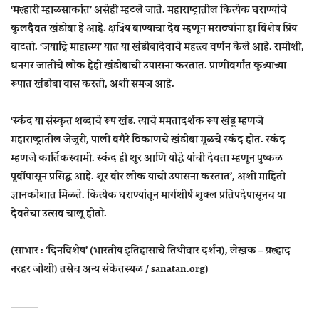
‘मल्हारी म्हाळसाकांत’ असेही म्हटले जाते. महाराष्ट्रातील कित्येक घराण्यांचे
कुलदैवत खंडोबा हे आहे. क्षत्रिय बाण्याचा देव म्हणून मराठ्यांना हा विशेष प्रिय
वाटतो. ‘जयाद्रि माहात्म्य’ यात या खंडोबादेवाचे महत्त्व वर्णन केले आहे. रामोशी,
धनगर जातीचे लोक हेही खंडोबाची उपासना करतात. प्राणीवर्गांत कुत्र्याच्या
रूपात खंडोबा वास करतो, अशी समज आहे.
‘स्कंद या संस्कृत शब्दाचे रूप खंड. त्याचे ममतादर्शक रूप खंडू म्हणजे
महाराष्ट्रातील जेजुरी, पाली वगैरे ठिकाणचे खंडोबा मूळचे स्कंद होत. स्कंद
म्हणजे कार्तिकस्वामी. स्कंद ही शूर आणि योद्धे यांची देवता म्हणून पुष्कळ
पूर्वीपासून प्रसिद्ध आहे. शूर वीर लोक याची उपासना करतात’, अशी माहिती
ज्ञानकोशात मिळते. कित्येक घराण्यांतून मार्गशीर्ष शुक्ल प्रतिपदेपासूनच या
देवतेचा उत्सव चालू होतो.
(साभार : ‘दिनविशेष’ (भारतीय इतिहासाचे तिथीवार दर्शन), लेखक – प्रल्हाद
नरहर जोशी) तसेच अन्य संकेतस्थळ
/ sanatan.org)