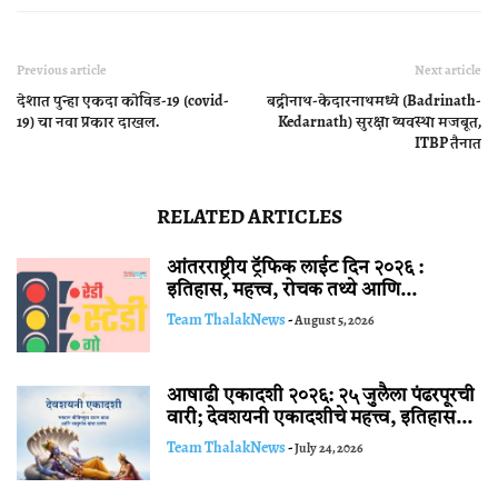
Previous article
Next article
देशात पुन्हा एकदा कोविड-19 (covid-
बद्रीनाथ-केदारनाथमध्ये (Badrinath-
19) चा नवा प्रकार दाखल.
Kedarnath) सुरक्षा व्यवस्था मजबूत,
ITBP तैनात
RELATED ARTICLES
आंतरराष्ट्रीय ट्रॅफिक लाईट दिन २०२६ :
इतिहास, महत्त्व, रोचक तथ्ये आणि...
Team ThalakNews
-
August 5, 2026
आषाढी एकादशी २०२६: २५ जुलैला पंढरपूरची
वारी; देवशयनी एकादशीचे महत्त्व, इतिहास...
Team ThalakNews
-
July 24, 2026