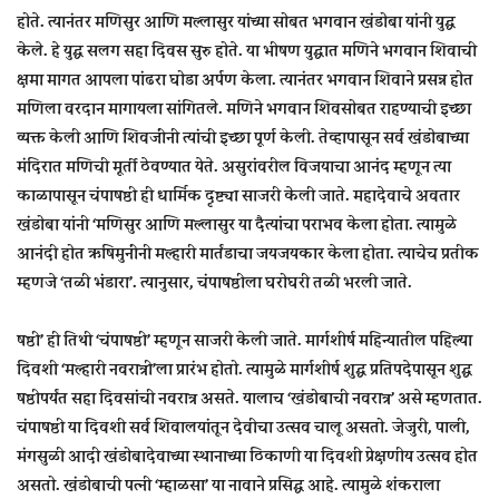
होते. त्यानंतर मणिसुर आणि मल्लासुर यांच्या सोबत भगवान खंडोबा यांनी युद्ध
केले. हे युद्ध सलग सहा दिवस सुरु होते. या भीषण युद्धात मणिने भगवान शिवाची
क्षमा मागत आपला पांढरा घोडा अर्पण केला. त्यानंतर भगवान शिवाने प्रसन्न होत
मणिला वरदान मागायला सांगितले. मणिने भगवान शिवसोबत राहण्याची इच्छा
व्यक्त केली आणि शिवजींनी त्यांची इच्छा पूर्ण केली. तेव्हापासून सर्व खंडोबाच्या
मंदिरात मणिची मूर्ती ठेवण्यात येते. असुरांवरील विजयाचा आनंद म्हणून त्या
काळापासून चंपाषष्ठी ही धार्मिक दृष्ट्या साजरी केली जाते. महादेवाचे अवतार
खंडोबा यांनी ‘मणिसुर आणि मल्लासुर या दैत्यांचा पराभव केला होता. त्यामुळे
आनंदी होत ऋषिमुनींनी मल्हारी मार्तंडाचा जयजयकार केला होता. त्याचेच प्रतीक
म्हणजे ‘तळी भंडारा’. त्यानुसार, चंपाषष्ठीला घरोघरी तळी भरली जाते.
षष्ठी’ ही तिथी ‘चंपाषष्ठी’ म्हणून साजरी केली जाते. मार्गशीर्ष महिन्यातील पहिल्या
दिवशी ‘मल्हारी नवरात्री’ला प्रारंभ होतो. त्यामुळे मार्गशीर्ष शुद्ध प्रतिपदेपासून शुद्ध
षष्ठीपर्यंत सहा दिवसांची नवरात्र असते. यालाच ‘खंडोबाची नवरात्र’ असे म्हणतात.
चंपाषष्ठी या दिवशी सर्व शिवालयांतून देवीचा उत्सव चालू असतो. जेजुरी, पाली,
मंगसुळी आदी खंडोबादेवाच्या स्थानाच्या ठिकाणी या दिवशी प्रेक्षणीय उत्सव होत
असतो. खंडोबाची पत्नी ‘म्हाळसा’ या नावाने प्रसिद्ध आहे. त्यामुळे शंकराला