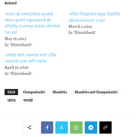
Related
भगवान श्री रामचंद्रजींच्या शुभहस्ते
नाशिक जिल्ह्यातील प्रमुख शिवमंदिरे
स्थापन झालेले राक्षसभुवनाचे श्री
(Mahashivratri 2026)
शनिमंदिर हे शनीच्या साडेतीन पीठांपैकी
March 1, 2022
एक आहे.
In "Dinvishesh"
May 19, 2023
In "Dinvishesh"
भक्तीची शक्ती अधर्मावर भारी! नृसिंह
अवताराचे रहस्य आणि महत्त्व
April 30, 2026
In "Dinvishesh"
TAGS
Champashashti
Khandoba
Khandoba and Champashashti
खंडोबा
चंपाषष्ठी