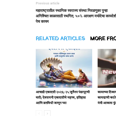
Previous article
महाराष्ट्रातील स्थानिक स्वराज्य संस्था निवडणुका पुन्हा
अनिश्चित काळासाठी स्थगित; ५०% आरक्षण मर्यादेचा कायदेश
पेच कायम
RELATED ARTICLES
MORE FR
आषाढी एकादशी २०२६: २५ जुलैला पंढरपूरची
कामाच्या ठिकाणी
वारी; देवशयनी एकादशीचे महत्त्व, इतिहास
कायद्याची कठ
आणि व्रतविधी जाणून घ्या
मंत्री आकाश फुं