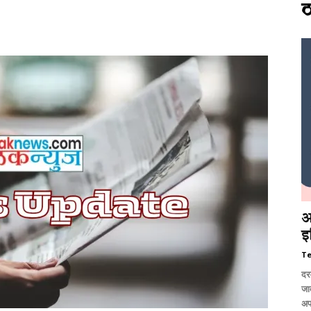
ठ
आ
इ
T
दर
जात
अप