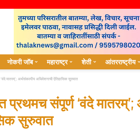
नोकरी जॉब
महाराष्ट्र
शेती
आंतरराष्ट्रीय
्ण ‘वंदे मातरम्’; अर्थसंकल्पीय अधिवेशनाची ऐतिहासिक सुरुवात
 प्रथमच संपूर्ण ‘वंदे मातरम्’;
िक सुरुवात