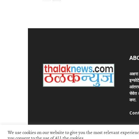
AB
अक्षर
इन्फोट
आंतरर
सेवेत
करा.
Con
We use cookies on our website to give you the most relevant experience
© thalaknews.com 2024 All Rights Reserved. Aks
you consent to the use of ALL the cookies.