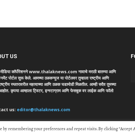
OUT US
F
ा मीडिया कॉर्पोरेशनने www.thalaknews.com नावाचे मराठी बातम्या आणि
ेनमेंट पोर्टल सुरू केले. आमच्या ठळकन्युज या पोर्टलवर तुम्हाला राष्ट्रीय आणि
ाष्ट्रीय स्घतरावरील महत्वाच्या आणि ठळक घडामोडी मिळतील. आम्ही सदैव तुमच्या
 आहोत. कृपया आम्हाला ट्विटर, इन्स्टाग्राम आणि फेसबुक वर लाईक आणि फॉलो
tact us:
editor@thalaknews.com
 by remembering your preferences and repeat visits. By clicking “Accept Al
hara Media Corp.