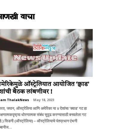
आणखी वाचा
मेरिकेमुळे ऑस्ट्रेलियात आयोजित ‘क्वाड’
ेशांची बैठक लांबणीवर !
eam ThalakNews
-
May 18, 2023
ारत, जपान, ऑस्ट्रेलिया आणि अमेरिका या ४ देशांचा ‘क्वाड’ गट हा
रक्षणात्मकदृष्ट्या धोरणात्मक संबंध सुदृढ करण्यासाठी बनवलेला गट
े.) सिडनी (ऑस्ट्रेलिया) – ऑस्ट्रेलियाचे पंतप्रधान एंथनी
्बानीज...