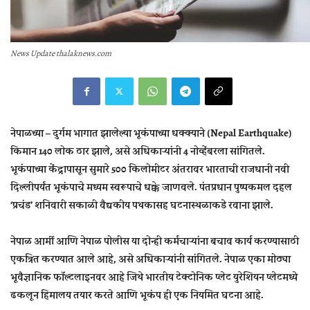
News Update thalaknews.com
नेपाळच्या – दुर्गम भागात झालेल्या भूकंपाच्या धक्क्याने (Nepal Earthquake)
किमान 140 लोक ठार झाले, असे अधिकाऱ्यांनी 4 नोव्हेंबरला सांगितले.
भूकंपाच्या केंद्रापासून सुमारे 500 किलोमीटर अंतरावर भारताची राजधानी नवी
दिल्लीपर्यंत भूकंपाचे मध्यम स्वरूपाचे धक्के जाणवले. पंतप्रधान पुष्पकमल दहल
‘प्रचंड’ शनिवारी सकाळी वैद्यकीय पथकासह घटनास्थळाकडे रवाना झाले.
नेपाळ आर्मी आणि नेपाळ पोलीस या दोन्ही कर्मचाऱ्यांना बचाव कार्य करण्यासाठी
एकत्रित करण्यात आले आहे, असे अधिकाऱ्यांनी सांगितले. नेपाळ एका मोठ्या
भूवैज्ञानिक फॉल्टलाइनवर आहे जिथे भारतीय टेक्टोनिक प्लेट युरेशियन प्लेटमध्ये
ढकलून हिमालय तयार करते आणि भूकंप ही एक नियमित घटना आहे.