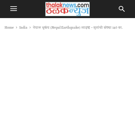
Home
India
नेपाळ भूकंप (Nepal Earthquake) लाइव्ह – मृतांची संख्या 140 वर.