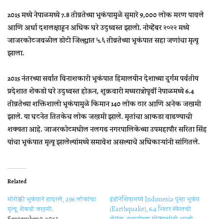
2015 मध्ये नेपाळमध्ये 7.8 तीव्रतेच्या भूकंपामुळे सुमारे 9,000 लोक मरण पावले
आणि अर्धा दशलक्षाहून अधिक घरे उद्ध्वस्त झाली. नोव्हेंबर २०२२ मध्ये
जाजरकोटजवळील डोटी जिल्ह्यात ५.६ तीव्रतेच्या भूकंपात सहा जणांचा मृत्यू
झाला.
2015 नंतरच्या सर्वात विनाशकारी भूकंपात हिमालयीन देशाच्या दुर्गम पर्वतीय
प्रदेशात शेकडो घरे उद्ध्वस्त होऊन, शुक्रवारी मध्यरात्रीपूर्वी नेपाळमध्ये 6.4
तीव्रतेच्या शक्तिशाली भूकंपामुळे किमान 140 लोक ठार आणि अनेक जखमी
झाले. या घटनेत तितकेच लोक जखमी झाले. मृतांचा आकडा वाढण्याची
शक्यता आहे. जाजरकोटमधील नलगढ नगरपालिकेच्या उपमहापौर सरिता सिंह
यांचा भूकंपात मृत्यू झालेल्यांमध्ये समावेश असल्याचे अधिकाऱ्यांनी सांगितले.
Related
मोरोक्को भूकंपाने हादरले, 296 लोकांचा
इंडोनेशियामध्ये Indonesia पुन्हा भूकंप
मृत्यू, शेकडो जखमी.
(Earthquake), 6.4 रिश्टर स्केलची
September 9, 2023
तीव्रता, सुनामीच्या धोक्याचीही आली