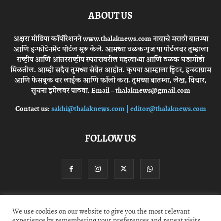
ABOUT US
अक्षरा मीडिया कॉर्पोरेशनने www.thalaknews.com नावाचे मराठी बातम्या
आणि इन्फोटेनमेंट पोर्टल सुरू केले. आमच्या ठळकन्युज या पोर्टलवर तुम्हाला
राष्ट्रीय आणि आंतरराष्ट्रीय स्घतरावरील महत्वाच्या आणि ठळक घडामोडी
मिळतील. आम्ही सदैव तुमच्या सेवेत आहोत. कृपया आम्हाला ट्विटर, इन्स्टाग्राम
आणि फेसबुक वर लाईक आणि फॉलो करा. तुमच्या बातम्या, लेख, विचार,
सूचना इमेलवर पाठवा. Email – thalaknews@gmail.com
Contact us:
sakhi@thalaknews.com | editor@thalaknews.com
FOLLOW US
Privacy Policy
Contact Us
We use cookies on our website to give you the most relevant
experience by remembering your preferences and repeat visits.