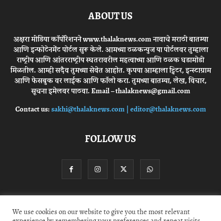
ABOUT US
अक्षरा मीडिया कॉर्पोरेशनने www.thalaknews.com नावाचे मराठी बातम्या
आणि इन्फोटेनमेंट पोर्टल सुरू केले. आमच्या ठळकन्युज या पोर्टलवर तुम्हाला
राष्ट्रीय आणि आंतरराष्ट्रीय स्घतरावरील महत्वाच्या आणि ठळक घडामोडी
मिळतील. आम्ही सदैव तुमच्या सेवेत आहोत. कृपया आम्हाला ट्विटर, इन्स्टाग्राम
आणि फेसबुक वर लाईक आणि फॉलो करा. तुमच्या बातम्या, लेख, विचार,
सूचना इमेलवर पाठवा. Email – thalaknews@gmail.com
Contact us:
sakhi@thalaknews.com | editor@thalaknews.com
FOLLOW US
Privacy Policy
Contact Us
We use cookies on our website to give you the most relevant
experience by remembering your preferences and repeat visits.