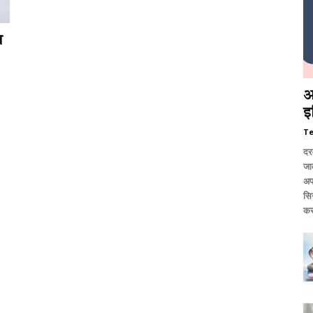
ा
आ
इ
T
दर
जात
अप
सि
कर