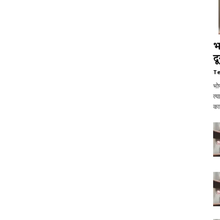
भ
द
T
भो
त्
का