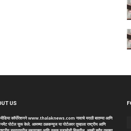
OUT US
F
ा मीडिया कॉर्पोरेशनने www.thalaknews.com नावाचे मराठी बातम्या आणि
ेनमेंट पोर्टल सुरू केले. आमच्या ठळकन्युज या पोर्टलवर तुम्हाला राष्ट्रीय आणि
ाष्ट्रीय स्घतरावरील महत्वाच्या आणि ठळक घडामोडी मिळतील. आम्ही सदैव तुमच्या