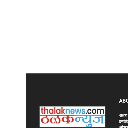
AB
अक्षर
इन्फोट
आंतरर