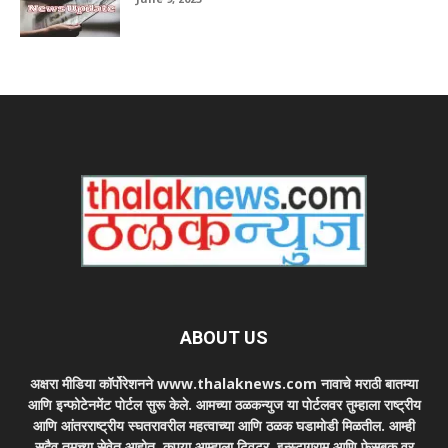
ABOUT US
अक्षरा मीडिया कॉर्पोरेशनने www.thalaknews.com नावाचे मराठी बातम्या
आणि इन्फोटेनमेंट पोर्टल सुरू केले. आमच्या ठळकन्युज या पोर्टलवर तुम्हाला राष्ट्रीय
आणि आंतरराष्ट्रीय स्घतरावरील महत्वाच्या आणि ठळक घडामोडी मिळतील. आम्ही
सदैव तुमच्या सेवेत आहोत. कृपया आम्हाला ट्विटर, इन्स्टाग्राम आणि फेसबुक वर