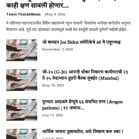
काही क्षण सावली होणार...
Team ThalakNews
-
May 4, 2026
मे महिन्यात महाराष्ट्रातील विविध शहरांमध्ये ‘शून्य सावली’ दिवसांचा अनोखा खगोलीय अनुभव
मिळणार आहे. सूर्य थेट डोक्यावर आल्यामुळे काही वेळ वस्तूंची सावली पूर्णपणे नाहीशी होईल.
जो बायडन Joe Biden अमेरिकेचे 46 वे राष्ट्राध्यक्ष
November 7, 2020
जी-२० (G-20) आपत्ती धोका निवारण कार्यगटाची २३
ते २५ मेदरम्यान दुसरी बैठक मुंबईत (Mumbai)
May 19, 2023
पुण्‍यात आढळले डेंग्‍यूचे ६६ संशयित रुग्‍ण (dengue
patients) ; १२ जणांना...
July 17, 2023
धार्मिक भावना दुखावतील, असे लिखाण करू नका !
June 9, 2023