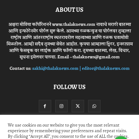
ABOUT US
अक्षरा मीडिया कॉर्पोरेशनने www.thalaknews.com नावाचे मराठी बातम्या
आणि इन्फोटेनमेंट पोर्टल सुरू केले. आमच्या ठळकन्युज या पोर्टलवर तुम्हाला
राष्ट्रीय आणि आंतरराष्ट्रीय स्घतरावरील महत्वाच्या आणि ठळक घडामोडी
मिळतील. आम्ही सदैव तुमच्या सेवेत आहोत. कृपया आम्हाला ट्विटर, इन्स्टाग्राम
आणि फेसबुक वर लाईक आणि फॉलो करा. तुमच्या बातम्या, लेख, विचार,
सूचना इमेलवर पाठवा. Email – thalaknews@gmail.com
Contact us:
sakhi@thalaknews.com | editor@thalaknews.com
FOLLOW US
We use cookies on our website to give you the most relevant
experience by remembering your preferences and repeat visits.
Privacy Policy
Contact Us
By clicking “Accept All”, you consent to the use of ALL the cookies.