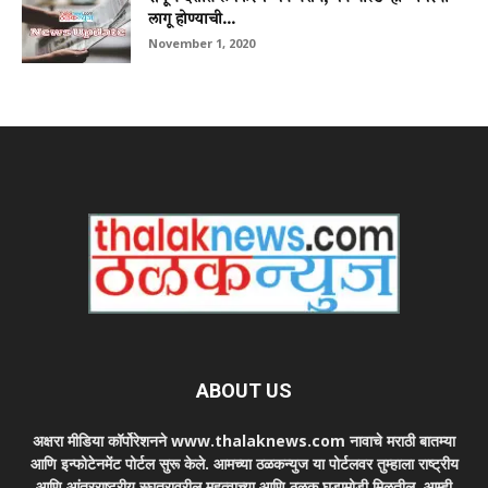
लागू होण्याची...
November 1, 2020
ABOUT US
अक्षरा मीडिया कॉर्पोरेशनने www.thalaknews.com नावाचे मराठी बातम्या
आणि इन्फोटेनमेंट पोर्टल सुरू केले. आमच्या ठळकन्युज या पोर्टलवर तुम्हाला राष्ट्रीय
आणि आंतरराष्ट्रीय स्घतरावरील महत्वाच्या आणि ठळक घडामोडी मिळतील. आम्ही