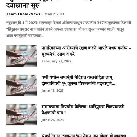
दवाखाना’ सुरू
Team ThalakNews
-
May 2, 2023
नंदुरबार,दि.1 मे 2023: महाराष्ट्र दिनाचे औचित्य साधून राज्यातील 317 तालुक्यांच्या ठिकाणी
"हिंदुहृदयसम्राट बाळासाहेब ठाकरे आपला दवाखाना" योजना सुरू करण्यात आली. यातून
आता गरजूंसाठी घराजवळ...
नागरिकांच्या आरोग्याचे रक्षण करणे आपले प्रथम कर्तव्य –
मुख्यमंत्री उद्धव ठाकरे
February 22, 2022
वणी येथील सप्‍तशृंगी मंदिरात वस्‍त्रसंहिता लागू
होण्‍याविषयी १५ जूनला विश्‍वस्‍तांची महत्त्वपूर्ण...
June 13, 2023
रामायणाचा विपर्यास केलेल्‍या ‘आदिपुरुष’ चित्रपटाकडे
प्रेक्षकांची पाठ !
June 26, 2023
संपूर्ण देशात लवकरच ‘वन नेशन, वन गोल्ड’ ही व्यवस्था