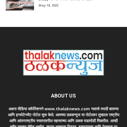
May 18, 2023
ABOUT US
अक्षरा मीडिया कॉर्पोरेशनने www.thalaknews.com नावाचे मराठी बातम्या
आणि इन्फोटेनमेंट पोर्टल सुरू केले. आमच्या ठळकन्युज या पोर्टलवर तुम्हाला राष्ट्रीय
आणि आंतरराष्ट्रीय स्घतरावरील महत्वाच्या आणि ठळक घडामोडी मिळतील. आम्ही
सदैव तुमच्या सेवेत आहोत. कृपया आम्हाला ट्विटर, इन्स्टाग्राम आणि फेसबुक वर