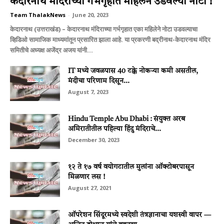
केदारनाथ मंदिराच्‍या गर्भगृहात महिलेने उडवल्‍या नोटा !
Team ThalakNews
-
June 20, 2023
केदारनाथ (उत्तराखंड) – केदारनाथ मंदिराच्‍या गर्भगृहात एका महिलेने नोटा उडवल्‍याचा
व्‍हिडिओ सामाजिक माध्‍यमांतून प्रसारित झाला आहे. या प्रकरणी बद्रीनाथ-केदारनाथ मंदिर
समितीचे अध्‍यक्ष अजेंद्र अजय यांनी...
IT मध्ये जवळपास 40 टक्के नोकऱ्या कमी असतील,
मंदीचा परिणाम दिसून...
August 7, 2023
Hindu Temple Abu Dhabi : संयुक्त अरब
अमिरातीतील पहिल्या हिंदु मंदिराचे...
December 30, 2023
१२ ते १७ वर्ष वयोगटातील मुलांना ऑक्टोबरपासून
मिळणार लस !
August 27, 2021
ऑपरेशन सिंदूरमध्ये स्वदेशी तंत्रज्ञानाचा यशस्वी वापर —