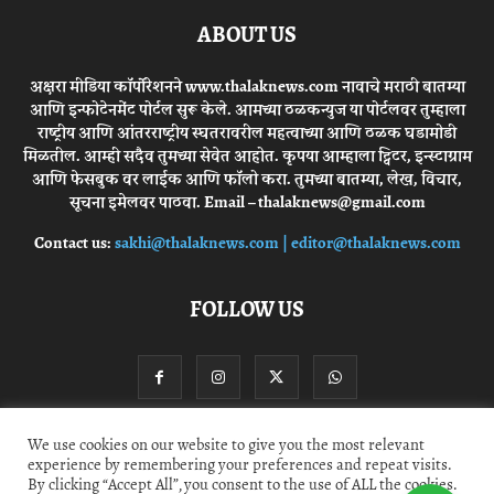
ABOUT US
अक्षरा मीडिया कॉर्पोरेशनने www.thalaknews.com नावाचे मराठी बातम्या
आणि इन्फोटेनमेंट पोर्टल सुरू केले. आमच्या ठळकन्युज या पोर्टलवर तुम्हाला
राष्ट्रीय आणि आंतरराष्ट्रीय स्घतरावरील महत्वाच्या आणि ठळक घडामोडी
मिळतील. आम्ही सदैव तुमच्या सेवेत आहोत. कृपया आम्हाला ट्विटर, इन्स्टाग्राम
आणि फेसबुक वर लाईक आणि फॉलो करा. तुमच्या बातम्या, लेख, विचार,
सूचना इमेलवर पाठवा. Email – thalaknews@gmail.com
Contact us:
sakhi@thalaknews.com | editor@thalaknews.com
FOLLOW US
We use cookies on our website to give you the most relevant
experience by remembering your preferences and repeat visits.
Privacy Policy
Contact Us
By clicking “Accept All”, you consent to the use of ALL the cookies.