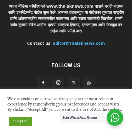
अक्षरा मीडिया कॉर्पोरेशनने www.thalaknews.com नावाचे मराठी बातम्या
आणि इन्फोटेनमेंट पोर्टल सुरू केले. आमच्या ठळकन्युज या पोर्टलवर तुम्हाला राष्ट्रीय
आणि आंतरराष्ट्रीय स्घतरावरील महत्वाच्या आणि ठळक घडामोडी मिळतील. आम्ही
सदैव तुमच्या सेवेत आहोत. कृपया आम्हाला ट्विटर, इन्स्टाग्राम आणि फेसबुक वर
लाईक आणि फॉलो करा.
Contact us:
editor@thalaknews.com
FOLLOW US
We use cookies on our website to give you the most relevant
experience by remembering your preferences and repeat visits.
Privacy Policy
Contact Us
By clicking “Accept All”, you consent to the use of ALL the cookies.
© thalaknews.com 2024 All Rights Reserved. Akshara Media
Join WhatsApp Group
Accept All
Corp.