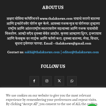
ABOUT US
अक्षरा मीडिया कॉर्पोरेशनने www.thalaknews.com नावाचे मराठी बातम्या
आणि इन्फोटेनमेंट पोर्टल सुरू केले. आमच्या ठळकन्युज या पोर्टलवर तुम्हाला
राष्ट्रीय आणि आंतरराष्ट्रीय स्घतरावरील महत्वाच्या आणि ठळक घडामोडी
मिळतील. आम्ही सदैव तुमच्या सेवेत आहोत. कृपया आम्हाला ट्विटर, इन्स्टाग्राम
आणि फेसबुक वर लाईक आणि फॉलो करा. तुमच्या बातम्या, लेख, विचार,
सूचना इमेलवर पाठवा. Email – thalaknews@gmail.com
Contact us:
sakhi@thalaknews.com | editor@thalaknews.com
FOLLOW US
We use cookies on our website to give you the most relevant
experience by remembering your preferences and repeat visits.
Privacy Policy
Contact Us
By clicking “Accept All”, you consent to the use of ALL the cookies.