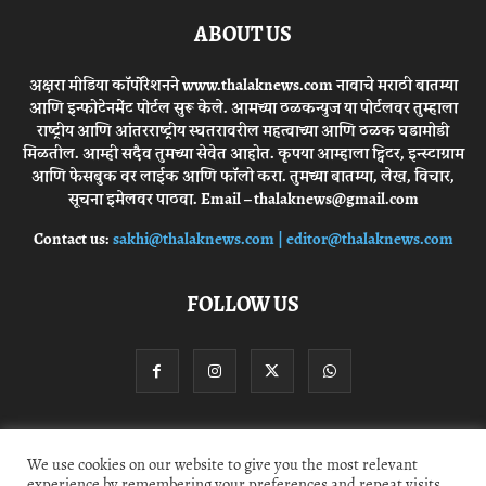
ABOUT US
अक्षरा मीडिया कॉर्पोरेशनने www.thalaknews.com नावाचे मराठी बातम्या
आणि इन्फोटेनमेंट पोर्टल सुरू केले. आमच्या ठळकन्युज या पोर्टलवर तुम्हाला
राष्ट्रीय आणि आंतरराष्ट्रीय स्घतरावरील महत्वाच्या आणि ठळक घडामोडी
मिळतील. आम्ही सदैव तुमच्या सेवेत आहोत. कृपया आम्हाला ट्विटर, इन्स्टाग्राम
आणि फेसबुक वर लाईक आणि फॉलो करा. तुमच्या बातम्या, लेख, विचार,
सूचना इमेलवर पाठवा. Email – thalaknews@gmail.com
Contact us:
sakhi@thalaknews.com | editor@thalaknews.com
FOLLOW US
Privacy Policy
Contact Us
We use cookies on our website to give you the most relevant
experience by remembering your preferences and repeat visits.