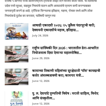
दरवर्षी ५ ऑगस्ट रोजी आंतरराष्ट्रीय ट्रॅफिक लाईट दिन साजरा केला जातो. या दिवसाचा
उद्देश रस्ते सुरक्षा, वाहतूक नियमांचे पालन आणि अपघातांचे प्रमाण कमी करण्याबाबत
जनजागृती करणे हा आहे. ट्रॅफिक सिग्नलचा इतिहास, महत्त्व, रोचक तथ्ये आणि लोक
नियमांकडे दुर्लक्ष का करतात, याविषयी जाणून घ्या
आषाढी एकादशी २०२६: २५ जुलैला पंढरपूरची वारी;
देवशयनी एकादशीचे महत्त्व, इतिहास...
July 24, 2026
राष्ट्रीय सांख्यिकी दिन 2026 : भारतातील डेटा-आधारित
नियोजनाला दिशा देणाऱ्या महालनोबिस...
June 29, 2026
कामाच्या ठिकाणी महिलांच्या सुरक्षेसाठी ‘पॉश’ कायद्याची
कठोर अंमलबजावणी करा; कामगार मंत्री...
June 12, 2026
पु. ल. देशपांडे पुण्यतिथी विशेष : मराठी साहित्य, विनोद
आणि संस्कृतीला...
June 12, 2026